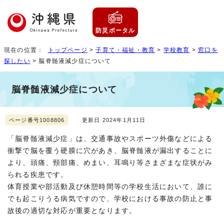
防災ポータル
現在の位置：
トップページ
>
子育て・福祉・教育
>
学校教育
>
窓口を
探したい
> 脳脊髄液減少症について
脳脊髄液減少症について
ページ番号1008806
更新日 2024年1月11日
「脳脊髄液減少症」は、交通事故やスポーツ外傷などによる
衝撃で脳を覆う硬膜に穴があき、脳脊髄液が漏出することに
より、頭痛、頸部痛、めまい、耳鳴り等さまざまな症状がみ
られる疾患です。
体育授業や部活動及び休憩時間等の学校生活において、誰に
でも起こりうる病気ですので、学校における事故の防止と事
故後の適切な対応が重要となります。