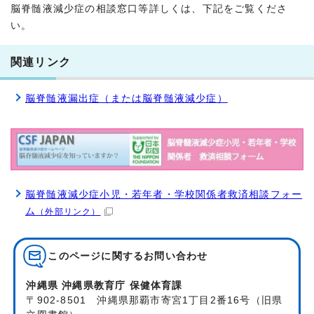
脳脊髄液減少症の相談窓口等詳しくは、下記をご覧くださ
い。
関連リンク
脳脊髄液漏出症（または脳脊髄液減少症）
脳脊髄液減少症小児・若年者・学校関係者救済相談フォー
ム
（外部リンク）
このページに関する
お問い合わせ
沖縄県 沖縄県教育庁 保健体育課
〒902-8501 沖縄県那覇市寄宮1丁目2番16号（旧県