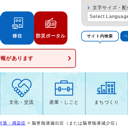
文字サイズ・配
Select Languag
移住
防災ポータル
サイト内検索
情報があります
文化・交流
産業・しごと
まちづくり
対策・感染症
> 脳脊髄液漏出症（または脳脊髄液減少症）