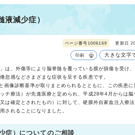
髄液減少症）
ページ番号1006169
更新日 20
大きな文字
印刷
」は、外傷等により脳脊髄を覆っている膜が損傷を受け、
、倦怠感などさまざまな症状を呈する疾患です。
と画像診断基準が取りまとめられるとともに、この疾患に
ッチ療法）が先進医療と定められ、平成28年4月からは脳
実又は確定とされたもの）に対して、硬膜外自家血注入療法
適用されることになりました。
少症）についてのご相談