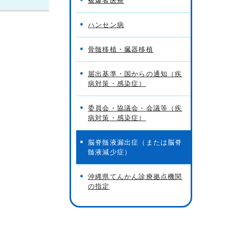
被爆者医療
ハンセン病
骨髄移植・臓器移植
届出基準・国からの通知（疾
病対策・感染症）
委員会・協議会・会議等（疾
病対策・感染症）
脳脊髄液漏出症（または脳脊
髄液減少症）
沖縄県てんかん診療拠点機関
の指定