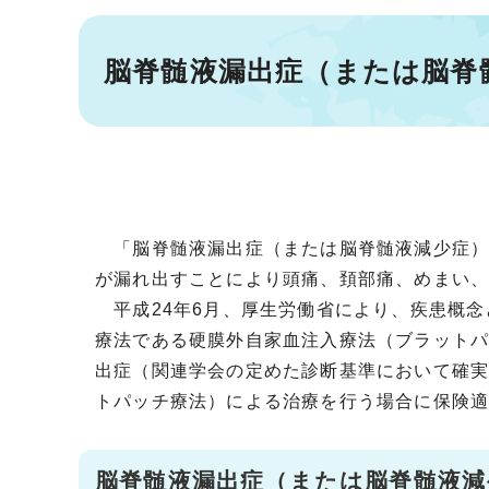
脳脊髄液漏出症（または脳脊
「脳脊髄液漏出症（または脳脊髄液減少症）
が漏れ出すことにより頭痛、頚部痛、めまい
平成24年6月、厚生労働省により、疾患概念
療法である硬膜外自家血注入療法（ブラットパ
出症（関連学会の定めた診断基準において確
トパッチ療法）による治療を行う場合に保険
脳脊髄液漏出症（または脳脊髄液減