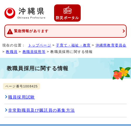
防災ポータル
緊急情報があります
現在の位置：
トップページ
>
子育て・福祉・教育
>
沖縄県教育委員会
>
教職員
>
教職員採用等
> 教職員採用に関する情報
教職員採用に関する情報
ページ番号1008425
職員採用試験
非常勤職員及び嘱託員の募集方法