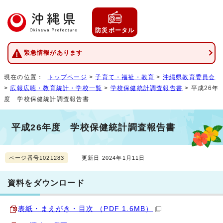
防災ポータル
緊急情報があります
現在の位置：
トップページ
>
子育て・福祉・教育
>
沖縄県教育委員会
>
広報広聴・教育統計・学校一覧
>
学校保健統計調査報告書
> 平成26年
度 学校保健統計調査報告書
平成26年度 学校保健統計調査報告書
ページ番号1021283
更新日 2024年1月11日
資料をダウンロード
表紙・まえがき・目次 （PDF 1.6MB）