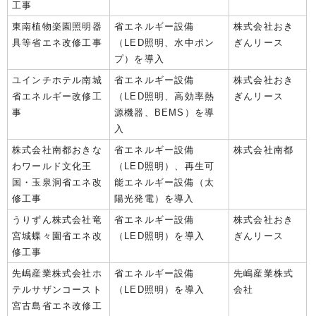
工事
東南植物楽園照明器
省エネルギー設備
株式会社おき
具等省エネ改修工事
（LED照明、水中ポン
ぎんリース
プ）を導入
ユインチホテル南城
省エネルギー設備
株式会社おき
省エネルギー改修工
（LED照明、高効率熱
ぎんリース
事
源機器、BEMS）を導
入
株式会社南都おきな
省エネルギー設備
株式会社南都
わワールド文化王
（LED照明）、再生可
国・玉泉洞省エネ改
能エネルギー設備（太
修工事
陽光発電）を導入
うりずん株式会社竜
省エネルギー設備
株式会社おき
宮城蝶々園省エネ改
（LED照明）を導入
ぎんリース
修工事
先嶋産業株式会社ホ
省エネルギー設備
先嶋産業株式
テルサザンコースト
（LED照明）を導入
会社
宮古島省エネ改修工