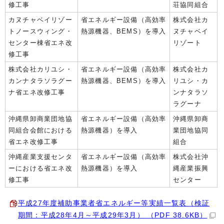
修工事
荘協同組合
カヌチャベイリゾー
省エネルギー設備（高効率
株式会社カ
トノースウィング・
熱源機器、BEMS）を導入
ヌチャベイ
センター棟省エネ改
リゾート
修工事
株式会社カリユシ・
省エネルギー設備（高効率
株式会社カ
カンナタラソラグー
熱源機器、BEMS）を導入
リユシ・カ
ナ省エネ改修工事
ンナタラソ
ラグーナ
沖縄県卸商業団地協
省エネルギー設備（高効率
沖縄県卸商
同組合会館における
熱源機器）を導入
業団地協同
省エネ改修工事
組合
沖縄産業支援センタ
省エネルギー設備（高効率
株式会社沖
ーにおける省エネ改
熱源機器）を導入
縄産業振興
修工事
センター
平成27年度補助事業者省エネルギー等実績一覧表（検証
期間：平成28年4月～平成29年3月） （PDF 38.6KB）