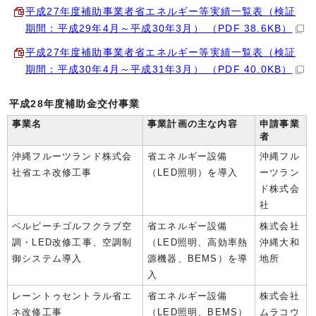
平成27年度補助事業者省エネルギー等実績一覧表（検証
期間：平成29年4月～平成30年3月） （PDF 38.6KB）
平成27年度補助事業者省エネルギー等実績一覧表（検証
期間：平成30年4月～平成31年3月） （PDF 40.0KB）
平成28年度補助金交付事業
事業名
事業計画の主な内容
申請事業
者
沖縄フルーツランド株式会
省エネルギー設備
沖縄フル
社省エネ改修工事
（LED照明）を導入
ーツラン
ド株式会
社
ベルビーチゴルフクラブ空
省エネルギー設備
株式会社
調・LED改修工事、空調制
（LED照明、高効率熱
沖縄大和
御システム導入
源機器、BEMS）を導
地所
入
レーントゥセントラル省エ
省エネルギー設備
株式会社
ネ改修工事
（LED照明、BEMS）
ムラコウ