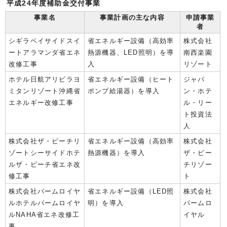
平成24年度補助金交付事業
事業名
事業計画の主な内容
申請事業
者
シギラベイサイドスイ
省エネルギー設備（高効率
株式会社
ートアラマンダ省エネ
熱源機器、LED照明）を導
南西楽園
改修工事
入
リゾート
ホテル日航アリビラヨ
省エネルギー設備（ヒート
ジャパ
ミタンリゾート沖縄省
ポンプ給湯器）を導入
ン・ホテ
エネルギー改修工事
ル・リー
ト投資法
人
株式会社ザ・ビーチリ
省エネルギー設備（高効率
株式会社
ゾートシーサイドホテ
熱源機器）を導入
ザ・ビー
ルザ・ビーチ省エネ改
チリゾー
修工事
ト
株式会社パームロイヤ
省エネルギー設備（LED照
株式会社
ルホテルパームロイヤ
明）を導入
パームロ
ルNAHA省エネ改修工
イヤル
事