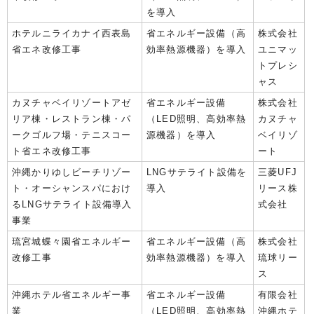
を導入
ホテルニライカナイ西表島
省エネルギー設備（高
株式会社
省エネ改修工事
効率熱源機器）を導入
ユニマッ
トプレシ
ャス
カヌチャベイリゾートアゼ
省エネルギー設備
株式会社
リア棟・レストラン棟・パ
（LED照明、高効率熱
カヌチャ
ークゴルフ場・テニスコー
源機器）を導入
ベイリゾ
ト省エネ改修工事
ート
沖縄かりゆしビーチリゾー
LNGサテライト設備を
三菱UFJ
ト・オーシャンスパにおけ
導入
リース株
るLNGサテライト設備導入
式会社
事業
琉宮城蝶々園省エネルギー
省エネルギー設備（高
株式会社
改修工事
効率熱源機器）を導入
琉球リー
ス
沖縄ホテル省エネルギー事
省エネルギー設備
有限会社
業
（LED照明、高効率熱
沖縄ホテ