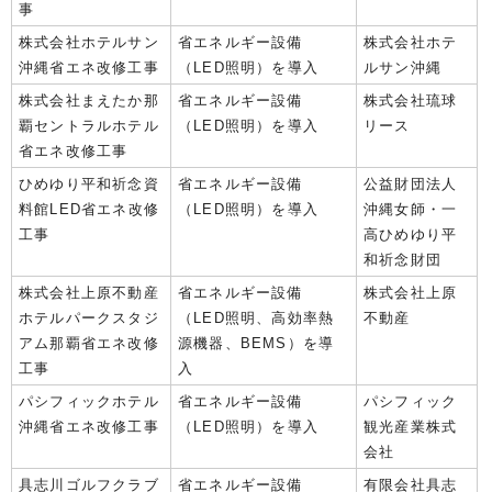
事
株式会社ホテルサン
省エネルギー設備
株式会社ホテ
沖縄省エネ改修工事
（LED照明）を導入
ルサン沖縄
株式会社まえたか那
省エネルギー設備
株式会社琉球
覇セントラルホテル
（LED照明）を導入
リース
省エネ改修工事
ひめゆり平和祈念資
省エネルギー設備
公益財団法人
料館LED省エネ改修
（LED照明）を導入
沖縄女師・一
工事
高ひめゆり平
和祈念財団
株式会社上原不動産
省エネルギー設備
株式会社上原
ホテルパークスタジ
（LED照明、高効率熱
不動産
アム那覇省エネ改修
源機器、BEMS）を導
工事
入
パシフィックホテル
省エネルギー設備
パシフィック
沖縄省エネ改修工事
（LED照明）を導入
観光産業株式
会社
具志川ゴルフクラブ
省エネルギー設備
有限会社具志