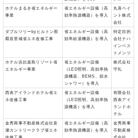
ホテルまるき省エネルギー
省エネルギー設備（高
丸喜ペイ
事業
効率熱源機器）を導入
ント株式
会社
ダブルツリーbyヒルトン那
省エネルギー設備（高
特定目的
覇首里城省エネ改修工事
効率給湯機器）を導入
会社ナハ
インベス
トメンツ
ホテル浜比嘉島リゾート省
省エネルギー設備
株式会社
エネルギー事業
（LED照明、高効率熱
守礼
源機器、BEMS、節水
シャワー）を導入
西表アイランドホテル省エ
省エネルギー設備
有限会社
ネ改修工事
（LED照明、高効率熱
西表アイ
源機器）を導入
ランドホ
テル
金秀商事不動産株式会社喜
省エネルギー設備（高
金秀商事
瀬カントリークラブ省エネ
効率熱源機器）を導入
不動産株
改修工事
式会社