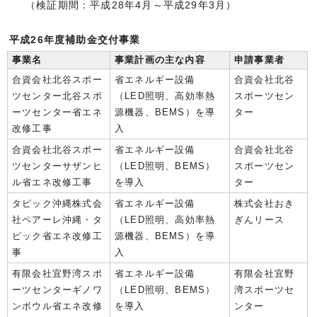
（検証期間：平成28年4月～平成29年3月）
平成26年度補助金交付事業
事業名
事業計画の主な内容
申請事業者
合資会社北谷スポー
省エネルギー設備
合資会社北谷
ツセンター北谷スポ
（LED照明、高効率熱
スポーツセン
ーツセンター省エネ
源機器、BEMS）を導
ター
改修工事
入
合資会社北谷スポー
省エネルギー設備
合資会社北谷
ツセンターサザンヒ
（LED照明、BEMS）
スポーツセン
ル省エネ改修工事
を導入
ター
タピック沖縄株式会
省エネルギー設備
株式会社おき
社ペアーレ沖縄・タ
（LED照明、高効率熱
ぎんリース
ピック省エネ改修工
源機器、BEMS）を導
事
入
有限会社宜野湾スポ
省エネルギー設備
有限会社宜野
ーツセンターギノワ
（LED照明、BEMS）
湾スポーツセ
ンボウル省エネ改修
を導入
ンター