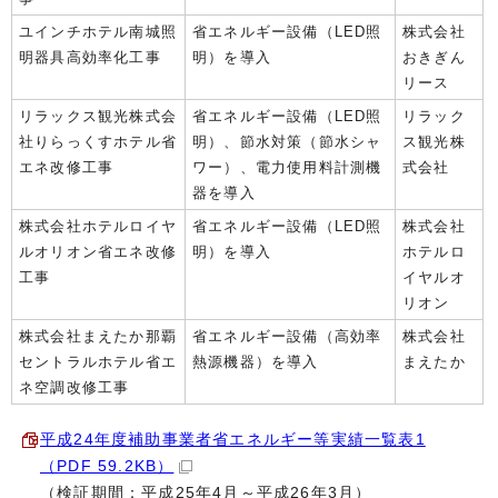
ユインチホテル南城照
省エネルギー設備（LED照
株式会社
明器具高効率化工事
明）を導入
おきぎん
リース
リラックス観光株式会
省エネルギー設備（LED照
リラック
社りらっくすホテル省
明）、節水対策（節水シャ
ス観光株
エネ改修工事
ワー）、電力使用料計測機
式会社
器を導入
株式会社ホテルロイヤ
省エネルギー設備（LED照
株式会社
ルオリオン省エネ改修
明）を導入
ホテルロ
工事
イヤルオ
リオン
株式会社まえたか那覇
省エネルギー設備（高効率
株式会社
セントラルホテル省エ
熱源機器）を導入
まえたか
ネ空調改修工事
平成24年度補助事業者省エネルギー等実績一覧表1
（PDF 59.2KB）
（検証期間：平成25年4月～平成26年3月）