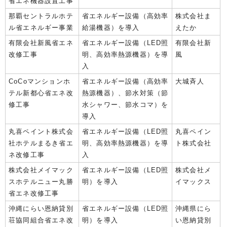
省エネ機器設置工事
那覇セントラルホテ
省エネルギー設備（高効率
株式会社ま
ル省エネルギー事業
給湯機器）を導入
えたか
有限会社新風省エネ
省エネルギー設備（LED照
有限会社新
改修工事
明、高効率熱源機器）を導
風
入
CoCoマンションホ
省エネルギー設備（高効率
大城斉人
テル新都心省エネ改
熱源機器）、節水対策（節
修工事
水シャワー、節水コマ）を
導入
丸喜ペイント株式会
省エネルギー設備（LED照
丸喜ペイン
社ホテルまるき省エ
明、高効率熱源機器）を導
ト株式会社
ネ改修工事
入
株式会社メイマック
省エネルギー設備（LED照
株式会社メ
スホテルニュー丸勝
明）を導入
イマックス
省エネ改修工事
沖縄にらい恩納貸別
省エネルギー設備（LED照
沖縄県にら
荘協同組合省エネ改
明）を導入
い恩納貸別