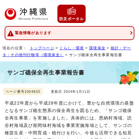
防災ポータル
緊急情報があります
現在の位置：
トップページ
>
くらし・環境
>
環境保全
>
統計・デー
タ・その他刊行物等（環境保全）
> サンゴ礁保全再生事業報告書
サンゴ礁保全再生事業報告書
ページ番号1004633
更新日 2024年1月11日
平成22年度から平成28年度にかけて、豊かな自然環境の基盤
となるサンゴ礁生態系の保全再生を図るため、「サンゴ礁保
全再生事業」を実施しました。具体的には、恩納村海域、読
谷村海域及び座間味村海域を事業実施海域として、サンゴの
種苗生産・中間育成・植付けを行い、今後も活用できる知見