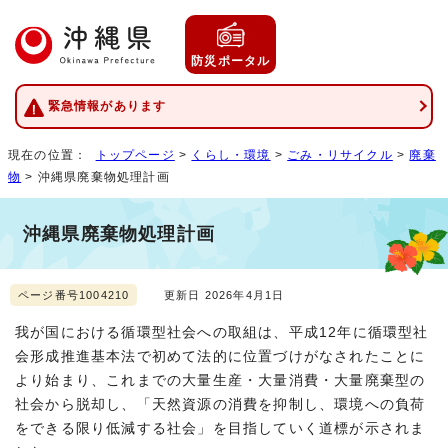
防災ポータル
緊急情報があります
現在の位置：
トップページ
>
くらし・環境
>
ごみ・リサイクル
>
廃棄
物
> 沖縄県廃棄物処理計画
沖縄県廃棄物処理計画
ページ番号1004210
更新日 2026年4月1日
我が国における循環型社会への取組は、平成12年に循環型社
会形成推進基本法で初めて法的に位置づけがなされたことに
より始まり、これまでの大量生産・大量消費・大量廃棄型の
社会から脱却し、「天然資源の消費を抑制し、環境への負荷
をできる限り低減する社会」を目指していく道標が示されま