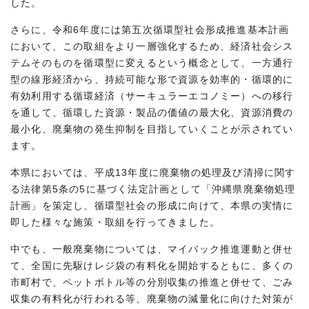
した。
さらに、令和6年度には第五次循環型社会形成推進基本計画
において、この取組をより一層強化するため、経済社会シス
テムそのものを循環型に変えるという概念として、一方通行
型の線形経済から、持続可能な形で資源を効率的・循環的に
有効利用する循環経済（サーキュラーエコノミー）への移行
を通して、循環した資源・製品の価値の最大化、資源消費の
最小化、廃棄物の発生抑制を目指していくことが示されてい
ます。
本県においては、平成13年度に廃棄物の処理及び清掃に関す
る法律第5条の5に基づく法定計画として「沖縄県廃棄物処理
計画」を策定し、循環型社会の形成に向けて、本県の実情に
即した様々な施策・取組を行ってきました。
中でも、一般廃棄物については、マイバック推進運動と併せ
て、全国に先駆けレジ袋の有料化を開始するともに、多くの
市町村で、ペットボトル等の分別収集の推進と併せて、ごみ
収集の有料化が行われる等、廃棄物の減量化に向けた対策が