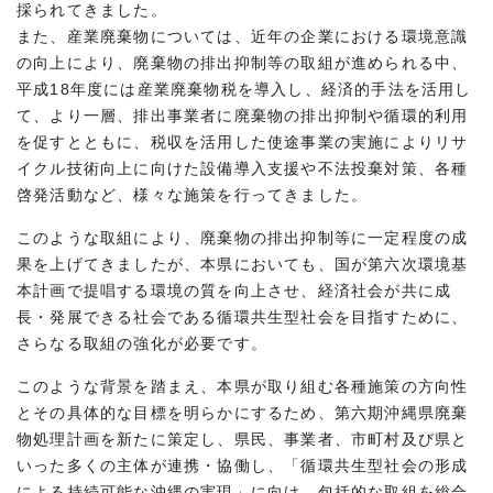
採られてきました。
また、産業廃棄物については、近年の企業における環境意識
の向上により、廃棄物の排出抑制等の取組が進められる中、
平成18年度には産業廃棄物税を導入し、経済的手法を活用し
て、より一層、排出事業者に廃棄物の排出抑制や循環的利用
を促すとともに、税収を活用した使途事業の実施によりリサ
イクル技術向上に向けた設備導入支援や不法投棄対策、各種
啓発活動など、様々な施策を行ってきました。
このような取組により、廃棄物の排出抑制等に一定程度の成
果を上げてきましたが、本県においても、国が第六次環境基
本計画で提唱する環境の質を向上させ、経済社会が共に成
長・発展できる社会である循環共生型社会を目指すために、
さらなる取組の強化が必要です。
このような背景を踏まえ、本県が取り組む各種施策の方向性
とその具体的な目標を明らかにするため、第六期沖縄県廃棄
物処理計画を新たに策定し、県民、事業者、市町村及び県と
いった多くの主体が連携・協働し、「循環共生型社会の形成
による持続可能な沖縄の実現」に向け、包括的な取組を総合