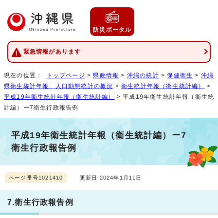
防災ポータル
緊急情報があります
現在の位置：
トップページ
>
県政情報
>
沖縄の統計
>
保健衛生
>
沖縄
県衛生統計年報、人口動態統計の概況
>
衛生統計年報（衛生統計編）
>
平成19年衛生統計年報（衛生統計編）
> 平成19年衛生統計年報（衛生統
計編）ー7衛生行政報告例
平成19年衛生統計年報（衛生統計編）ー7
衛生行政報告例
ページ番号1021410
更新日 2024年1月11日
7.衛生行政報告例