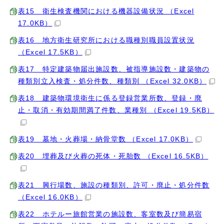
表15 衛生検査機関における機器設備状況 （Excel
17.0KB）
表16 地方衛生研究所における職種別職員設置状況
（Excel 17.5KB）
表17 特定建築物届出施設数、被指導施設数・建築物の
種類別立入検査・処分件数、種類別 （Excel 32.0KB）
表18 建築物環境衛生に係る登録営業所数、登録・廃
止・取消・有効期間満了件数、業種別 （Excel 19.5KB）
表19 墓地・火葬場・納骨堂数 （Excel 17.0KB）
表20 埋葬及び火葬の死体・死胎数 （Excel 16.5KB）
表21 興行場数、施設の種類別、許可・廃止・処分件数
（Excel 16.0KB）
表22 ホテルー旅館営業の施設数、客室数及び簡易宿