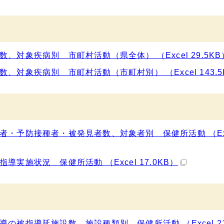
対象疾病別 市町村活動（県全体） （Excel 29.5KB
対象疾病別 市町村活動（市町村別） （Excel 143.5
者・予防接種者・被発見者数、対象者別 保健所活動 （Ex
実施状況 保健所活動 （Excel 17.0KB）
被指導延施設数、施設種類別 保健所活動 （Excel 21