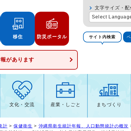
文字サイズ・配
Select Languag
移住
防災ポータル
サイト内検索
情報があります
文化・交流
産業・しごと
まちづくり
統計
>
保健衛生
>
沖縄県衛生統計年報、人口動態統計の概況