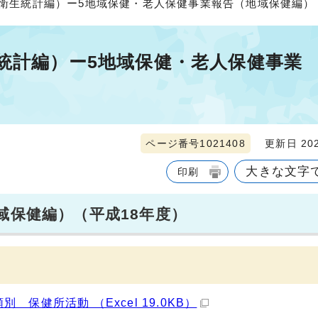
（衛生統計編）ー5地域保健・老人保健事業報告（地域保健編）
統計編）ー5地域保健・老人保健事業
ページ番号1021408
更新日 202
大きな文字
印刷
域保健編）（平成18年度）
保健所活動 （Excel 19.0KB）