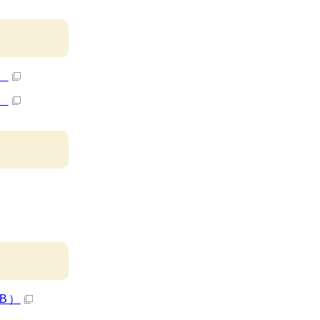
）
）
B）