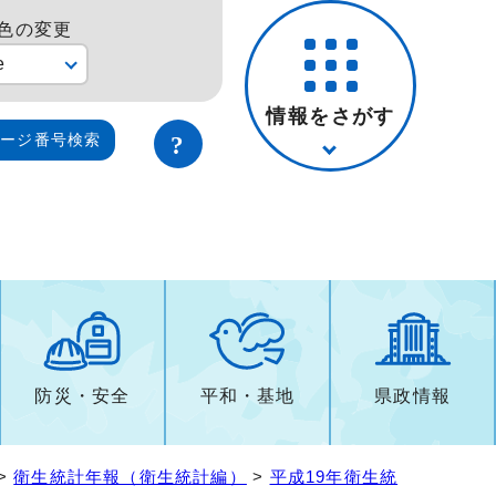
色の変更
e
情報をさがす
ページ番号検索
防災・安全
平和・基地
県政情報
>
衛生統計年報（衛生統計編）
>
平成19年衛生統