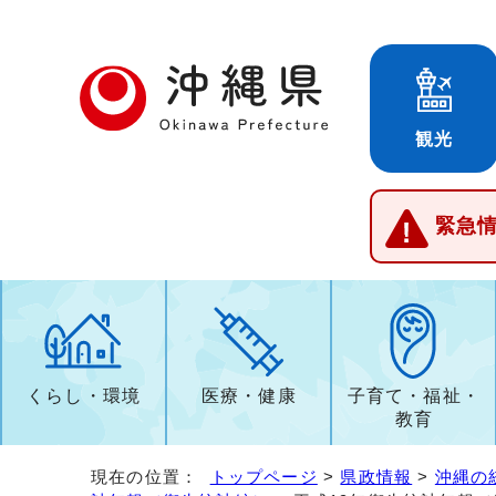
観光
緊急
くらし・環境
医療・健康
子育て・福祉・
教育
現在の位置：
トップページ
>
県政情報
>
沖縄の