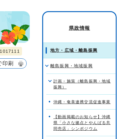
県政情報
地方・広域・離島振興
017111
で印刷
離島振興・地域振興
計画・施策（離島振興・地域
振興）
沖縄・奄美連携交流促進事業
【動画掲載のお知らせ】沖縄
県「小さな拠点とやんばる共
同売店」シンポジウム