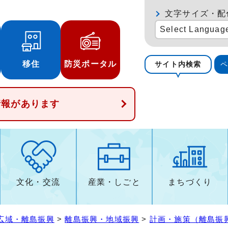
文字サイズ・配
Select Languag
移住
防災ポータル
サイト内検索
情報があります
文化・交流
産業・しごと
まちづくり
広域・離島振興
>
離島振興・地域振興
>
計画・施策（離島振