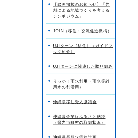
【録画掲載のお知らせ】「共
創による地域づくりを考える
シンポジウム」
JOIN（移住・交流促進機構）
UJIターン（移住）（ガイドブ
ック紹介）
UJIターンに関連した取り組み
りっか！雨水利用（雨水等雑
用水の利活用）
沖縄県移住受入協議会
沖縄県企業版ふるさと納税
（県内市町村の取組状況）
沖縄県長期水需給計画