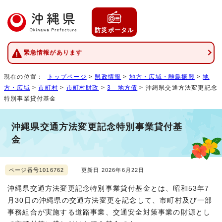
防災ポータル
緊急情報があります
現在の位置：
トップページ
>
県政情報
>
地方・広域・離島振興
>
地
方・広域
>
市町村
>
市町村財政
>
3 地方債
> 沖縄県交通方法変更記念
特別事業貸付基金
沖縄県交通方法変更記念特別事業貸付基
金
ページ番号1016762
更新日 2026年6月22日
沖縄県交通方法変更記念特別事業貸付基金とは、昭和53年7
月30日の沖縄県の交通方法変更を記念して、市町村及び一部
事務組合が実施する道路事業、交通安全対策事業の財源とし