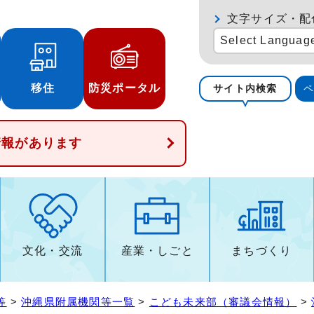
文字サイズ・配
Select Languag
移住
防災ポータル
サイト内検索
情報があります
文化・交流
産業・しごと
まちづくり
等
>
沖縄県附属機関等一覧
>
こども未来部（審議会情報）
>