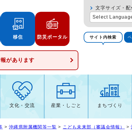
文字サイズ・配
Select Languag
移住
防災ポータル
サイト内検索
情報があります
文化・交流
産業・しごと
まちづくり
等
>
沖縄県附属機関等一覧
>
こども未来部（審議会情報）
>