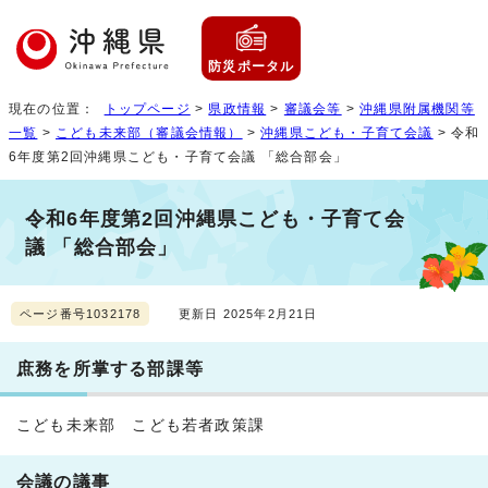
防災ポータル
現在の位置：
トップページ
>
県政情報
>
審議会等
>
沖縄県附属機関等
一覧
>
こども未来部（審議会情報）
>
沖縄県こども・子育て会議
> 令和
6年度第2回沖縄県こども・子育て会議 「総合部会」
令和6年度第2回沖縄県こども・子育て会
議 「総合部会」
ページ番号1032178
更新日 2025年2月21日
庶務を所掌する部課等
こども未来部 こども若者政策課
会議の議事