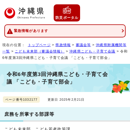
防災ポータル
緊急情報があります
現在の位置：
トップページ
>
県政情報
>
審議会等
>
沖縄県附属機関等
一覧
>
こども未来部（審議会情報）
>
沖縄県こども・子育て会議
> 令和
6年度第3回沖縄県こども・子育て会議 「こども・子育て部会」
令和6年度第3回沖縄県こども・子育て会
議 「こども・子育て部会」
ページ番号1032177
更新日 2025年2月21日
庶務を所掌する部課等
こども未来部 こども若者政策課