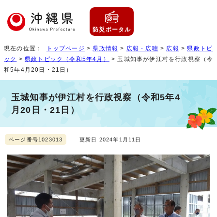
防災ポータル
現在の位置：
トップページ
>
県政情報
>
広報・広聴
>
広報
>
県政トピ
ック
>
県政トピック（令和5年4月）
> 玉城知事が伊江村を行政視察（令
和5年4月20日・21日）
玉城知事が伊江村を行政視察（令和5年4
月20日・21日）
ページ番号1023013
更新日 2024年1月11日