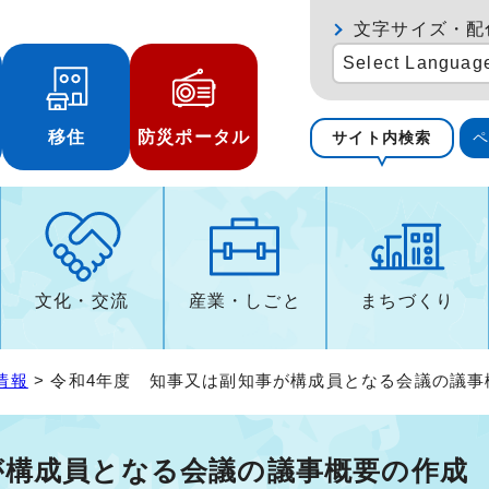
文字サイズ・配
Select Languag
移住
防災ポータル
サイト内検索
文化・交流
産業・しごと
まちづくり
情報
> 令和4年度 知事又は副知事が構成員となる会議の議
が構成員となる会議の議事概要の作成