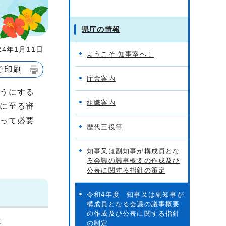
県庁の情報
4年1月11日
ようこそ 知事室へ！
で印刷
庁舎案内
うにする
組織案内
に至る審
って必要
歴代三役等
知事又は副知事が構成員とな
る会議の議事概要の作成及び
公表に関する指針の策定
令和4年度 知事又は副知事が
構成員となる会議の議事概要
の作成及び公表に関する指針
の制定