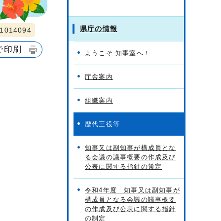
県庁の情報
014094
で印刷
ようこそ 知事室へ！
庁舎案内
組織案内
歴代三役等
知事又は副知事が構成員とな
る会議の議事概要の作成及び
公表に関する指針の策定
令和4年度 知事又は副知事が
構成員となる会議の議事概要
の作成及び公表に関する指針
の制定