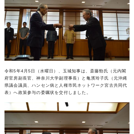
令和5年4月5日（水曜日）、玉城知事は、斎藤勁氏（元内閣
府官房副長官、神奈川大学副理事長）と亀濱玲子氏（元沖縄
県議会議員、ハンセン病と人権市民ネットワーク宮古共同代
表）へ政策参与の委嘱状を交付しました。