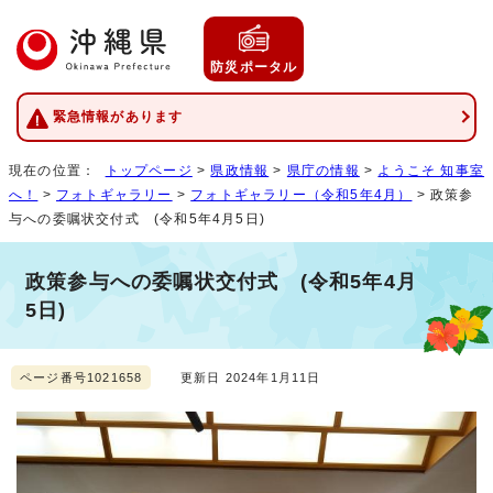
防災ポータル
緊急情報があります
現在の位置：
トップページ
>
県政情報
>
県庁の情報
>
ようこそ 知事室
へ！
>
フォトギャラリー
>
フォトギャラリー（令和5年4月）
> 政策参
与への委嘱状交付式 (令和5年4月5日)
政策参与への委嘱状交付式 (令和5年4月
5日)
ページ番号1021658
更新日 2024年1月11日