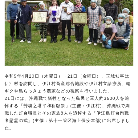
令和5年4月20日（木曜日）・21日（金曜日）、玉城知事は
伊江村を訪問し、伊江村畜産総合施設や伊江村立診療所、輪
ギクや島らっきょう農家などの視察を行いました。
21日には、沖縄戦で犠牲となった島民と軍人約3500人を追
悼する「芳魂之塔平和祈願祭」(主催：伊江村)、沖縄戦で殉
職した灯台職員とその家族8人を追悼する「伊江島灯台殉職
者慰霊の式」(主催：第十一管区海上保安本部)に出席しまし
た。