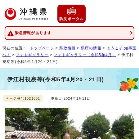
防災ポータル
緊急情報があります
現在の位置：
トップページ
>
県政情報
>
県庁の情報
>
ようこそ 知事室
へ！
>
フォトギャラリー
>
フォトギャラリー（令和5年4月）
> 伊江村
視察等(令和5年4月20・21日)
伊江村視察等(令和5年4月20・21日)
ページ番号1021651
更新日 2024年1月11日