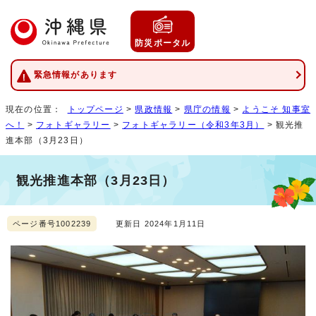
防災ポータル
緊急情報があります
現在の位置：
トップページ
>
県政情報
>
県庁の情報
>
ようこそ 知事室
へ！
>
フォトギャラリー
>
フォトギャラリー（令和3年3月）
> 観光推
進本部（3月23日）
観光推進本部（3月23日）
ページ番号1002239
更新日 2024年1月11日