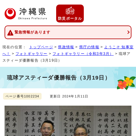
防災ポータル
緊急情報があります
現在の位置：
トップページ
>
県政情報
>
県庁の情報
>
ようこそ 知事室
へ！
>
フォトギャラリー
>
フォトギャラリー（令和3年3月）
> 琉球ア
スティーダ優勝報告（3月19日）
琉球アスティーダ優勝報告（3月19日）
ページ番号1002234
更新日 2024年1月11日