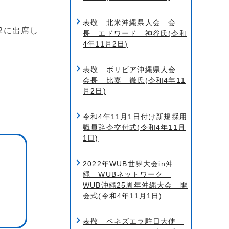
表敬 北米沖縄県人会 会
2に出席し
長 エドワード 神谷氏(令和
4年11月2日)
表敬 ボリビア沖縄県人会
会長 比嘉 徹氏(令和4年11
月2日)
令和4年11月1日付け新規採用
職員辞令交付式(令和4年11月
1日)
2022年WUB世界大会in沖
縄 WUBネットワーク
WUB沖縄25周年沖縄大会 開
会式(令和4年11月1日)
表敬 ベネズエラ駐日大使