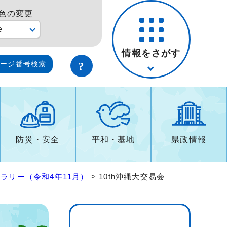
色の変更
e
情報をさがす
ページ番号検索
防災・安全
平和・基地
県政情報
ラリー（令和4年11月）
> 10th沖縄大交易会