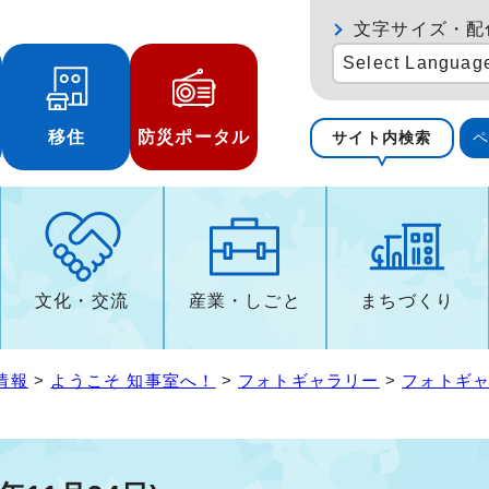
文字サイズ・配
Select Languag
移住
防災ポータル
サイト内検索
文化・交流
産業・しごと
まちづくり
情報
>
ようこそ 知事室へ！
>
フォトギャラリー
>
フォトギャ