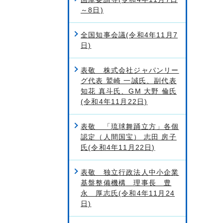
～8日)
全国知事会議(令和4年11月7
日)
表敬 株式会社ジャパンリー
グ代表 鷲崎 一誠氏、副代表
知花 真斗氏、GM 大野 倫氏
(令和4年11月22日)
表敬 「琉球舞踊立方」各個
認定（人間国宝） 志田 房子
氏(令和4年11月22日)
表敬 独立行政法人中小企業
基盤整備機構 理事長 豊
永 厚志氏(令和4年11月24
日)