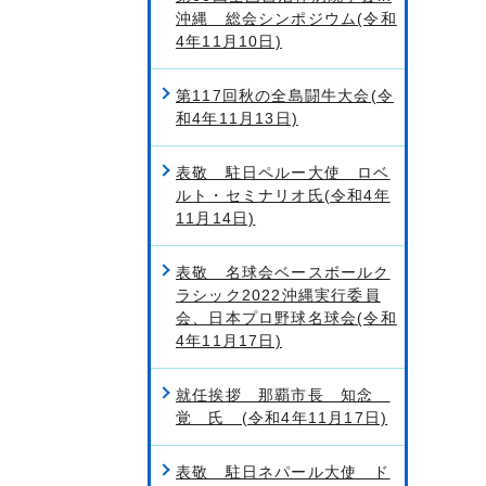
沖縄 総会シンポジウム(令和
4年11月10日)
第117回秋の全島闘牛大会(令
和4年11月13日)
表敬 駐日ペルー大使 ロベ
ルト・セミナリオ氏(令和4年
11月14日)
表敬 名球会ベースボールク
ラシック2022沖縄実行委員
会、日本プロ野球名球会(令和
4年11月17日)
就任挨拶 那覇市長 知念
覚 氏 (令和4年11月17日)
表敬 駐日ネパール大使 ド