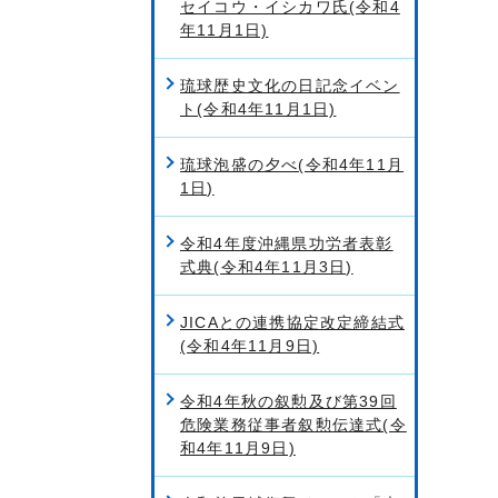
セイコウ・イシカワ氏(令和4
年11月1日)
琉球歴史文化の日記念イベン
ト(令和4年11月1日)
琉球泡盛の夕べ(令和4年11月
1日)
令和4年度沖縄県功労者表彰
式典(令和4年11月3日)
JICAとの連携協定改定締結式
(令和4年11月9日)
令和4年秋の叙勲及び第39回
危険業務従事者叙勲伝達式(令
和4年11月9日)