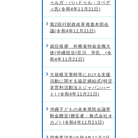
ゥルガ・バハドゥル・スベデ
ィ氏(令和4年11月21日)
第2回行財政改革推進本部会
議(令和4年11月21日)
就任挨拶 外務省特命全権大
使(沖縄担当)宮川 学氏 (令
和4年11月21日)
大規模災害時等における支援
活動に関する協定締結式(特定
非営利活動法人ジャパンハー
ト) (令和4年11月21日)
沖縄子どもの未来県民会議寄
附金贈呈(贈呈者：株式会社オ
カノ) (令和4年11月21日)
国庫要請等(令和4年11月7日