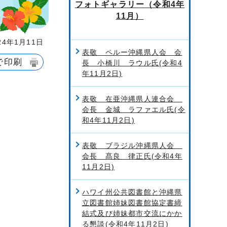
フォトギャラリー（令和4年
11月）
4年1月11日
表敬 ペルー沖縄県人会 会
で印刷
長 小橋川 ラウル氏(令和4
年11月2日)
表敬 在亜沖縄県人連合会
会長 金城 ラファエル氏(令
和4年11月2日)
表敬 ブラジル沖縄県人会
会長 髙良 律正氏(令和4年
11月2日)
ハワイ州公共図書館と沖縄県
立図書館姉妹図書館協定書締
結式及び姉妹都市交流にかか
る懇談(令和4年11月2日)