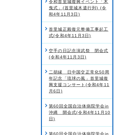
令和首里城復興イベント「木
曳式」(首里城木遣行列) (令
和4年11月3日)
首里城正殿復元整備工事起工
式(令和4年11月3日)
空手の日記念演武祭 閉会式
(令和4年11月3日)
二胡縁 日中国交正常化50周
年記念「琉球の風」首里城復
興支援コンサート(令和4年11
月6日)
第60回全国自治体病院学会in
沖縄 開会式(令和4年11月10
日)
第60回全国自治体病院学会in