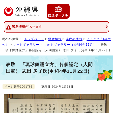
防災ポータル
緊急情報があります
現在の位置：
トップページ
>
県政情報
>
県庁の情報
>
ようこそ 知事室
へ！
>
フォトギャラリー
>
フォトギャラリー（令和4年11月）
> 表敬
「琉球舞踊立方」各個認定（人間国宝） 志田 房子氏(令和4年11月22日)
表敬 「琉球舞踊立方」各個認定（人間
国宝） 志田 房子氏(令和4年11月22日)
ページ番号1001785
更新日 2024年1月11日