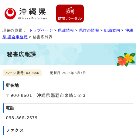
防災ポータル
現在の位置：
トップページ
>
県政情報
>
県庁の情報
>
組織案内
>
沖縄
県 議会事務局
> 秘書広報課
秘書広報課
ページ番号1039346
更新日 2026年5月7日
所在地
〒900-8501 沖縄県那覇市泉崎1-2-3
電話
098-866-2579
ファクス