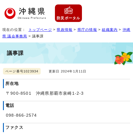
防災ポータル
現在の位置：
トップページ
>
県政情報
>
県庁の情報
>
組織案内
>
沖縄
県 議会事務局
> 議事課
議事課
ページ番号1023934
更新日 2024年1月11日
所在地
〒900-8501 沖縄県那覇市泉崎1-2-3
電話
098-866-2574
ファクス