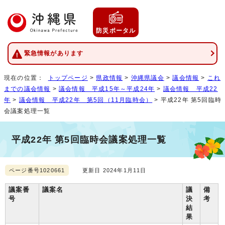
防災ポータル
緊急情報があります
現在の位置：
トップページ
>
県政情報
>
沖縄県議会
>
議会情報
>
これ
までの議会情報
>
議会情報 平成15年～平成24年
>
議会情報 平成22
年
>
議会情報 平成22年 第5回（11月臨時会）
> 平成22年 第5回臨時
会議案処理一覧
平成22年 第5回臨時会議案処理一覧
ページ番号1020661
更新日 2024年1月11日
議案番
議案名
議
備
号
決
考
結
果