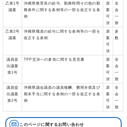
乙第1号
沖縄県教育長の給与、勤務時間その他の勤
原
全
議案
務条件に関する条例等の一部を改正する条
案
会
例
可
一
決
致
乙第2号
沖縄県職員の給与に関する条例等の一部を
原
多
議案
改正する条例
案
数
可
決
議員提
TPP交渉への参加に関する意見書
原
全
出議案
案
会
第1号
可
一
決
致
議員提
沖縄県議会議員の議員報酬、費用弁償及び
原
全
出議案
期末手当に関する条例の一部を改正する条
案
会
第2号
例
可
一
決
致
このページに関する
お問い合わせ