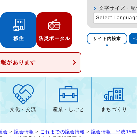
文字サイズ・配
Select Languag
移住
防災ポータル
サイト内検索
情報があります
文化・交流
産業・しごと
まちづくり
議会
>
議会情報
>
これまでの議会情報
>
議会情報 平成15年