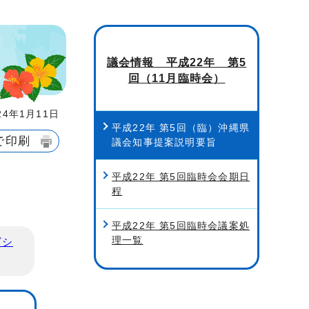
議会情報 平成22年 第5
回（11月臨時会）
4年1月11日
平成22年 第5回（臨）沖縄県
で印刷
議会知事提案説明要旨
平成22年 第5回臨時会会期日
程
平成22年 第5回臨時会議案処
理一覧
ビシ