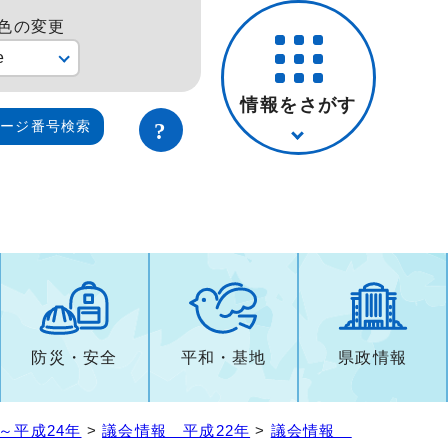
色の変更
e
情報をさがす
ページ番号検索
防災・安全
平和・基地
県政情報
～平成24年
>
議会情報 平成22年
>
議会情報