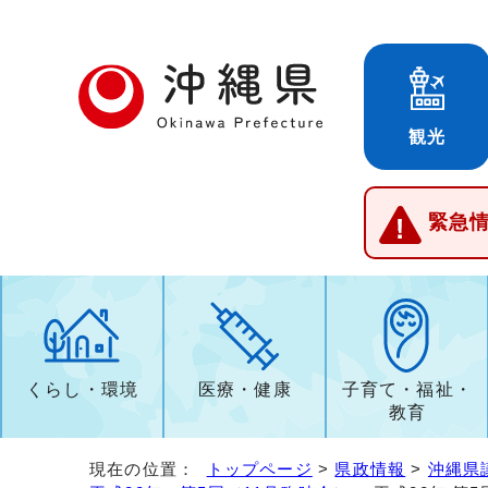
観光
緊急
くらし・環境
医療・健康
子育て・福祉・
教育
現在の位置：
トップページ
>
県政情報
>
沖縄県