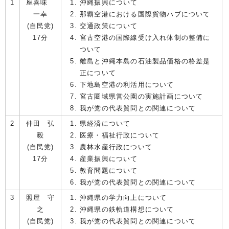
1
座喜味
沖縄振興について
一幸
那覇空港における国際貨物ハブについて
(自民党)
交通政策について
17分
宮古空港の国際線受け入れ体制の整備に
ついて
離島と沖縄本島の石油製品価格の格差是
正について
下地島空港の利活用について
宮古圏域県営公園の実施計画について
我が党の代表質問との関連について
2
仲田 弘
県経済について
毅
医療・福祉行政について
(自民党)
農林水産行政について
17分
産業振興について
教育問題について
我が党の代表質問との関連について
3
照屋 守
沖縄県の学力向上について
之
沖縄県の鉄軌道構想について
(自民党)
我が党の代表質問との関連について