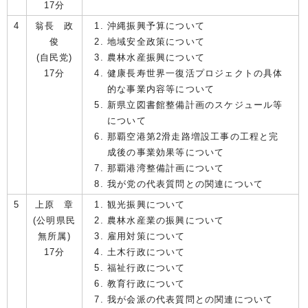
17分
4
翁長 政
沖縄振興予算について
俊
地域安全政策について
(自民党)
農林水産振興について
17分
健康長寿世界一復活プロジェクトの具体
的な事業内容等について
新県立図書館整備計画のスケジュール等
について
那覇空港第2滑走路増設工事の工程と完
成後の事業効果等について
那覇港湾整備計画について
我が党の代表質問との関連について
5
上原 章
観光振興について
(公明県民
農林水産業の振興について
無所属)
雇用対策について
17分
土木行政について
福祉行政について
教育行政について
我が会派の代表質問との関連について