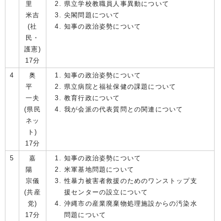
里
県立学校教職員人事異動について
米吉
尖閣問題について
(社
知事の政治姿勢について
民・
護憲)
17分
4
奥
知事の政治姿勢について
平
県立病院と福祉保健の課題について
一夫
教育行政について
(県民
我が会派の代表質問との関連について
ネッ
ト)
17分
5
嘉
知事の政治姿勢について
陽
米軍基地問題について
宗儀
性暴力被害者救援のためのワンストップ支
(共産
援センターの設立について
党)
沖縄市の産業廃棄物処理施設からの汚染水
17分
問題について