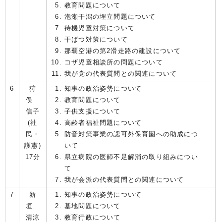
教育問題について
泡瀬干潟の埋立問題について
待機児童対策について
干ばつ対策について
那覇空港の第2滑走路の建設について
コザ児童相談所の問題について
我が党の代表質問との関連について
6
狩
知事の政治姿勢について
俣
教育問題について
信子
子供支援について
(社
高齢者福祉問題について
民・
防音対策事業の認可外保育園への助成につ
護憲)
いて
17分
県立病院の医師不足解消の取り組みについ
て
我が会派の代表質問との関連について
7
新
知事の政治姿勢について
垣
基地問題について
清涼
教育行政について