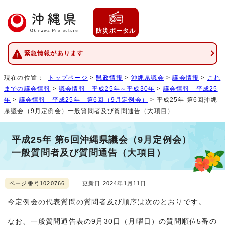
防災ポータル
緊急情報があります
現在の位置：
トップページ
>
県政情報
>
沖縄県議会
>
議会情報
>
これ
までの議会情報
>
議会情報 平成25年～平成30年
>
議会情報 平成25
年
>
議会情報 平成25年 第6回（9月定例会）
> 平成25年 第6回沖縄
県議会（9月定例会）一般質問者及び質問通告（大項目）
平成25年 第6回沖縄県議会（9月定例会）
一般質問者及び質問通告（大項目）
ページ番号1020766
更新日 2024年1月11日
今定例会の代表質問の質問者及び順序は次のとおりです。
なお、一般質問通告表の9月30日（月曜日）の質問順位5番の