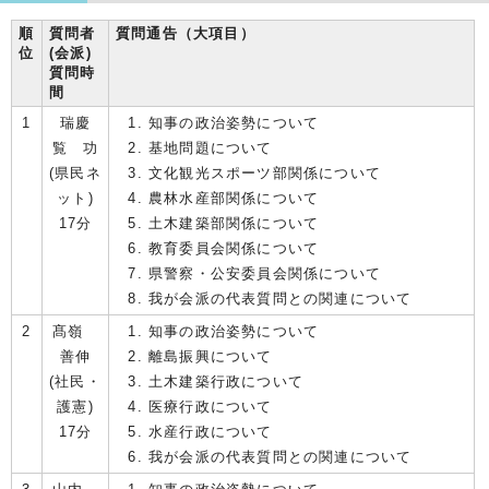
順
質問者
質問通告（大項目）
位
(会派)
質問時
間
1
瑞慶
知事の政治姿勢について
覧 功
基地問題について
(県民ネ
文化観光スポーツ部関係について
ット)
農林水産部関係について
17分
土木建築部関係について
教育委員会関係について
県警察・公安委員会関係について
我が会派の代表質問との関連について
2
髙嶺
知事の政治姿勢について
善伸
離島振興について
(社民・
土木建築行政について
護憲)
医療行政について
17分
水産行政について
我が会派の代表質問との関連について