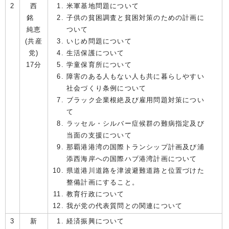
2
西
米軍基地問題について
銘
子供の貧困調査と貧困対策のための計画に
純恵
ついて
(共産
いじめ問題について
党)
生活保護について
17分
学童保育所について
障害のある人もない人も共に暮らしやすい
社会づくり条例について
ブラック企業根絶及び雇用問題対策につい
て
ラッセル・シルバー症候群の難病指定及び
当面の支援について
那覇港港湾の国際トランシップ計画及び浦
添西海岸への国際ハブ港湾計画について
県道港川道路を津波避難道路と位置づけた
整備計画にすること。
教育行政について
我が党の代表質問との関連について
3
新
経済振興について