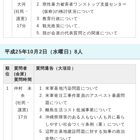
大河
県性暴力被害者ワンストップ支援センター
(社民・
(仮称)の検討状況について
護憲)
教育行政について
17分
観光政策について、
我が会派の代表質問との関連について
平成25年10月2日（水曜日）8人
順
質問者
質問通告（大項目）
位
(会派)
質問時間
1
仲村 未
米軍基地汚染問題について
央
米軍発注工事作業員のアスベスト暴露問
(社民・
題について
護憲)
離島生活コスト低減事業について
17分
沖縄県障害のある人もない人も共に暮ら
しやすい社会づくり条例（案）について
辺野古基地建設問題に対する知事の政治
姿勢について