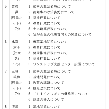
5
赤嶺
知事の政治姿勢について
昇
副知事の政治姿勢について
(県民ネ
福祉行政について
ット)
教育行政について
17分
土木建築行政について
我が会派の代表質問との関連について
6
比嘉
米軍基地問題について
京子
教育行政について
(社大
健康推進行政について
党)
福祉行政について
17分
ワンストップ支援センター設置について
7
玉城
知事の政治姿勢について
義和
基地問題について
(県民ネ
教育の課題について
ット)
観光政策について
17分
「しまくとぅば」の継承等について
鉄道の導入について
8
照屋
基地問題について