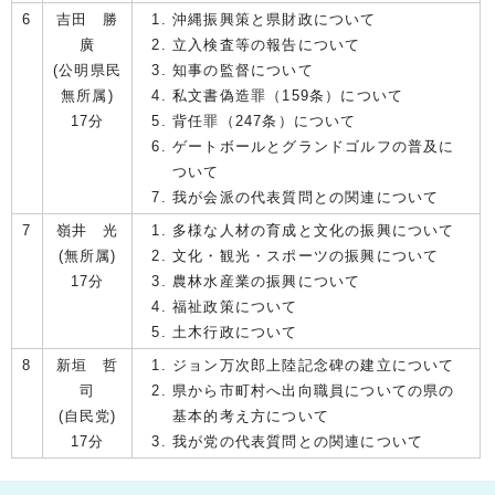
6
吉田 勝
沖縄振興策と県財政について
廣
立入検査等の報告について
(公明県民
知事の監督について
無所属)
私文書偽造罪（159条）について
17分
背任罪（247条）について
ゲートボールとグランドゴルフの普及に
ついて
我が会派の代表質問との関連について
7
嶺井 光
多様な人材の育成と文化の振興について
(無所属)
文化・観光・スポーツの振興について
17分
農林水産業の振興について
福祉政策について
土木行政について
8
新垣 哲
ジョン万次郎上陸記念碑の建立について
司
県から市町村へ出向職員についての県の
(自民党)
基本的考え方について
17分
我が党の代表質問との関連について