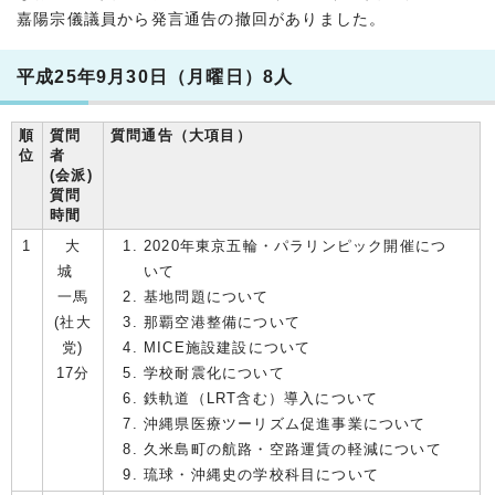
嘉陽宗儀議員から発言通告の撤回がありました。
平成25年9月30日（月曜日）8人
順
質問
質問通告（大項目）
位
者
(会派)
質問
時間
1
大
2020年東京五輪・パラリンピック開催につ
城
いて
一馬
基地問題について
(社大
那覇空港整備について
党)
MICE施設建設について
17分
学校耐震化について
鉄軌道（LRT含む）導入について
沖縄県医療ツーリズム促進事業について
久米島町の航路・空路運賃の軽減について
琉球・沖縄史の学校科目について