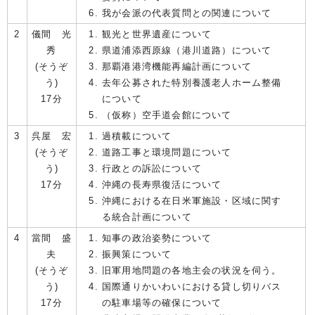
我が会派の代表質問との関連について
2
儀間 光
観光と世界遺産について
秀
県道浦添西原線（港川道路）について
(そうぞ
那覇港港湾機能再編計画について
う)
去年公募された特別養護老人ホーム整備
17分
について
（仮称）空手道会館について
3
呉屋 宏
過積載について
(そうぞ
道路工事と環境問題について
う)
行政との訴訟について
17分
沖縄の長寿県復活について
沖縄における在日米軍施設・区域に関す
る統合計画について
4
當間 盛
知事の政治姿勢について
夫
振興策について
(そうぞ
旧軍用地問題の各地主会の状況を伺う。
う)
国際通りかいわいにおける貸し切りバス
17分
の駐車場等の確保について