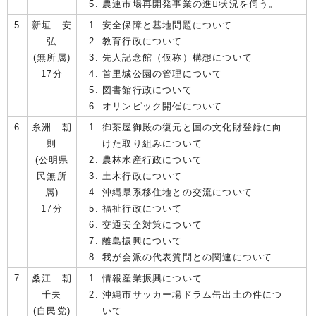
農連市場再開発事業の進状況を伺う。
5
新垣 安
安全保障と基地問題について
弘
教育行政について
(無所属)
先人記念館（仮称）構想について
17分
首里城公園の管理について
図書館行政について
オリンピック開催について
6
糸洲 朝
御茶屋御殿の復元と国の文化財登録に向
則
けた取り組みについて
(公明県
農林水産行政について
民無所
土木行政について
属)
沖縄県系移住地との交流について
17分
福祉行政について
交通安全対策について
離島振興について
我が会派の代表質問との関連について
7
桑江 朝
情報産業振興について
千夫
沖縄市サッカー場ドラム缶出土の件につ
(自民党)
いて