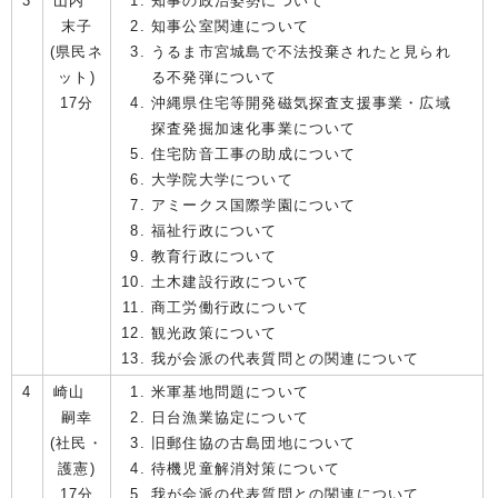
3
山内
知事の政治姿勢について
末子
知事公室関連について
(県民ネ
うるま市宮城島で不法投棄されたと見られ
ット)
る不発弾について
17分
沖縄県住宅等開発磁気探査支援事業・広域
探査発掘加速化事業について
住宅防音工事の助成について
大学院大学について
アミークス国際学園について
福祉行政について
教育行政について
土木建設行政について
商工労働行政について
観光政策について
我が会派の代表質問との関連について
4
崎山
米軍基地問題について
嗣幸
日台漁業協定について
(社民・
旧郵住協の古島団地について
護憲)
待機児童解消対策について
17分
我が会派の代表質問との関連について