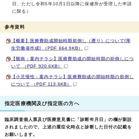
日、ただし令和5年10月1日以降に保健所が受理した申請
に限る）
参考資料
【概要】医療費助成開始時期前倒し（遡り）について[厚
生労働省作成] （PDF 664.9KB）
【難病：案内チラシ】医療費助成の開始時期の前倒しにつ
いて （PDF 920.6KB）
【小児慢性：案内チラシ】医療費助成の開始時期の前倒し
について （PDF 113.6KB）
指定医療機関及び指定医の方へ
臨床調査個人票及び医療意見書に「診断年月日」の欄が新設
されましたので、上述の重症化時点と診断した日付の記載を
お願いします。