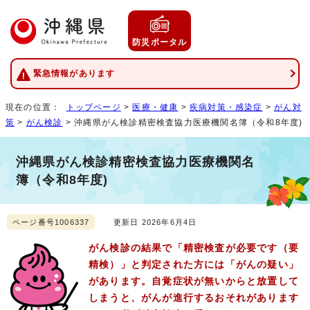
防災ポータル
緊急情報があります
現在の位置：
トップページ
>
医療・健康
>
疾病対策・感染症
>
がん対
策
>
がん検診
> 沖縄県がん検診精密検査協力医療機関名簿（令和8年度)
沖縄県がん検診精密検査協力医療機関名
簿（令和8年度)
ページ番号1006337
更新日 2026年6月4日
がん検診の結果で「精密検査が必要です（要
精検）」と判定された方には「がんの疑い」
があります。自覚症状が無いからと放置して
しまうと、がんが進行するおそれがあります