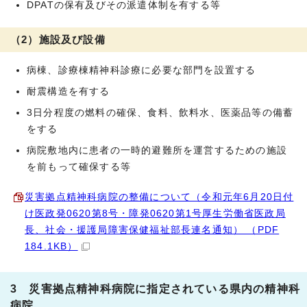
DPATの保有及びその派遣体制を有する等
（2）施設及び設備
病棟、診療棟精神科診療に必要な部門を設置する
耐震構造を有する
3日分程度の燃料の確保、食料、飲料水、医薬品等の備蓄
をする
病院敷地内に患者の一時的避難所を運営するための施設
を前もって確保する等
災害拠点精神科病院の整備について（令和元年6月20日付
け医政発0620第8号・障発0620第1号厚生労働省医政局
長、社会・援護局障害保健福祉部長連名通知） （PDF
184.1KB）
3 災害拠点精神科病院に指定されている県内の精神科
病院