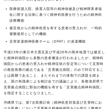
医療保護入院、措置入院等の精神保健及び精神障害者福
祉に関する法律に基づく精神科医療を行うための精神科
診療機能
被災地からの精神疾患を有する患者の受入れや、一時的
避難場所としての機能
災害派遣精神医療チーム（DPAT）の派遣機能
平成23年の東日本大震災及び平成28年の熊本地震では被災し
た精神科病院から多数の患者搬送が行われましたが、精神科
病院からの患者の受入れや精神症状の安定等について災害時
の救急医療の拠点である「災害拠点病院」のみで対応するこ
とは困難であること、またそれまでの体制での課題を踏ま
え、国の有識者による検討会での議論により、各都道府県で
災害拠点病院に類似の機能を有する「災害拠点精神科病院」
を指定することとなりました。
沖縄県では、第7次医療計画（精神疾患対策及び災害時にお
ける医療）において災害拠点精神科病院を1か所以上整備す