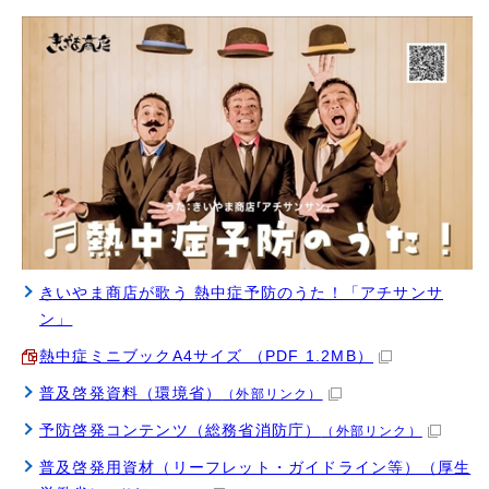
きいやま商店が歌う 熱中症予防のうた！「アチサンサ
ン」
熱中症ミニブックA4サイズ （PDF 1.2MB）
普及啓発資料（環境省）
（外部リンク）
予防啓発コンテンツ（総務省消防庁）
（外部リンク）
普及啓発用資材（リーフレット・ガイドライン等）（厚生