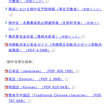
労働省）
（外部リンク）
職場における熱中症予防情報（厚生労働省）
（外部リンク）
熱中症・水難事故防止関連情報（文部科学省）
（外部リン
ク）
農作業安全対策（農林水産省）
（外部リンク）
沖縄観光安心安全ガイド（沖縄県文化観光スポーツ部観光
振興課） （PDF 4.0MB）
〈熱中症部分抜粋〉
日本語（Japanese） （PDF 800.7KB）
英語（English） （PDF 1.3MB）
韓国語（Korean） （PDF 820.6KB）
繁体字中国語（Traditional Chinese character） （PDF
797.8KB）