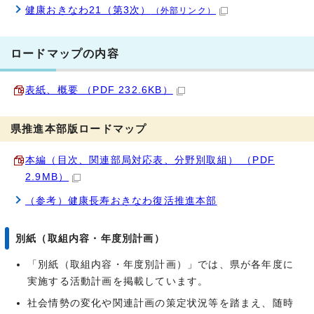
健康おきなわ21（第3次）
（外部リンク）
ロードマップの内容
表紙、概要 （PDF 232.6KB）
県推進本部版ロードマップ
本編（目次、関連部局対応表、分野別取組） （PDF
2.9MB）
（参考）健康長寿おきなわ復活推進本部
別紙（取組内容・年度別計画）
「別紙（取組内容・年度別計画）」では、県が各年度に
実施する活動計画を掲載しています。
社会情勢の変化や関連計画の策定状況等を踏まえ、随時