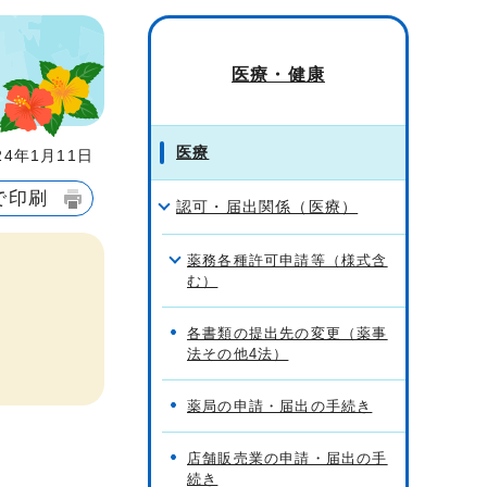
医療・健康
医療
4年1月11日
で印刷
認可・届出関係（医療）
薬務各種許可申請等（様式含
む）
各書類の提出先の変更（薬事
法その他4法）
薬局の申請・届出の手続き
店舗販売業の申請・届出の手
続き