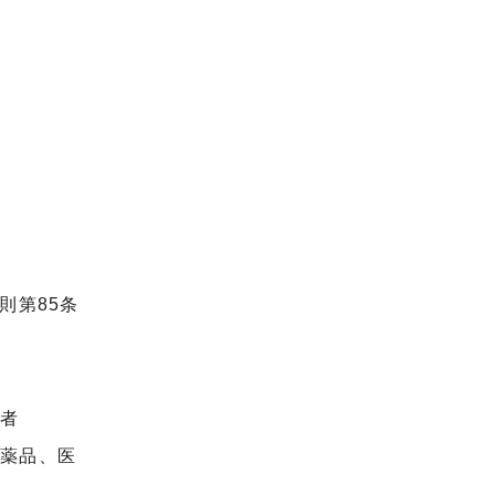
則第85条
た者
医薬品、医