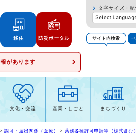
文字サイズ・配
Select Languag
移住
防災ポータル
サイト内検索
情報があります
文化・交流
産業・しごと
まちづくり
>
認可・届出関係（医療）
>
薬務各種許可申請等（様式含む