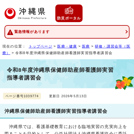
防災ポータル
緊急情報があります
現在の位置：
トップページ
>
医療・健康
>
医療
>
研修・講習会等（医
療）
> 令和8年度沖縄県保健師助産師看護師実習指導者講習会
令和8年度沖縄県保健師助産師看護師実習
指導者講習会
ページ番号1039774
更新日 2026年5月13日
沖縄県保健師助産師看護師実習指導者講習会
沖縄県では、看護基礎教育における臨地実習の充実向上を
図ることを目的として、公益社団法人沖縄県看護協会に委託