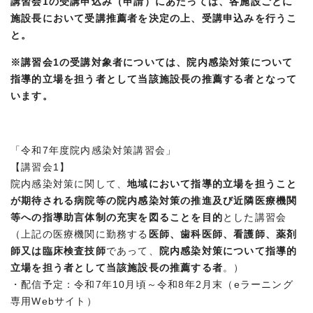
講習会1の受講申込み（申請）にあたっては、各施設ごとに
施設長において受講推薦者を決定の上、受講申込みを行うこ
と。
※講習会1の受講対象者については、院内感染対策について
指導的立場を担う者として当該施設長の推薦する者となって
います。
「令和7年度院内感染対策講習会」
【講習会1】
院内感染対策に関して、
地域において指導的立場を担うこと
が期待される病院等の院内感染対策の推進及び近隣医療機関
等への指導助言体制の充実を図ることを目的
とした講習会
（上記の医療機関に勤務する
医師、歯科医師、看護師、薬剤
師又は臨床検査技師
であって、
院内感染対策について指導的
立場を担う者として当該施設長の推薦する者
。）
・配信予定：令和7年10月頃～令和8年2月末（eラーニング
専用Webサイト）