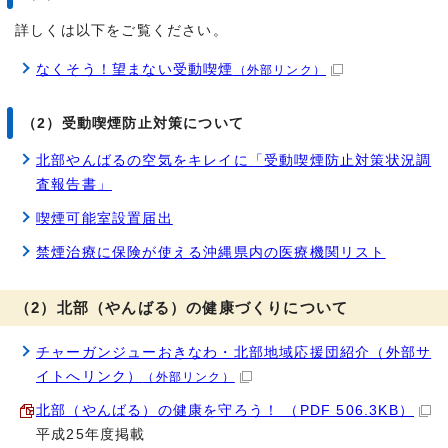
詳しくは以下をご覧ください。
なくそう！望まない受動喫煙
（外部リンク）
（2）受動喫煙防止対策について
北部やんばるの空気をキレイに「受動喫煙防止対策状況調
査報告書」
喫煙可能室設置届出
禁煙治療に保険が使える沖縄県内の医療機関リスト
（2）北部（やんばる）の健康づくりについて
チャーガンジューおきなわ・北部地域応援団紹介（外部サ
イトへリンク）
（外部リンク）
北部（やんばる）の健康を守ろう！ （PDF 506.3KB）
平成25年度掲載