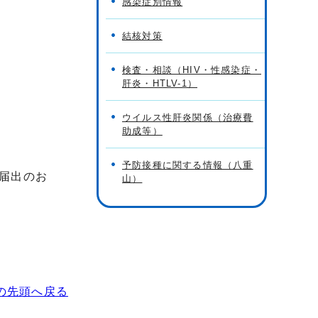
感染症別情報
結核対策
検査・相談（HIV・性感染症・
肝炎・HTLV-1）
ウイルス性肝炎関係（治療費
助成等）
予防接種に関する情報（八重
届出のお
山）
の先頭へ戻る