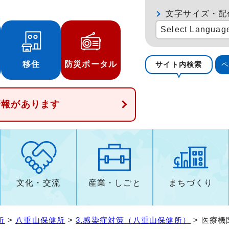
文字サイズ・配
Select Languag
移住
防災ポータル
サイト内検索
情報があります
文化・交流
産業・しごと
まちづくり
所
>
八重山保健所
>
3.感染症対策（八重山保健所）
> 医療