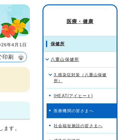
医療・健康
保健所
26年4月1日
で印刷
八重山保健所
3.感染症対策（八重山保健
所）
IHEAT(アイヒート)
医療機関の皆さまへ
社会福祉施設の皆さまへ
します。