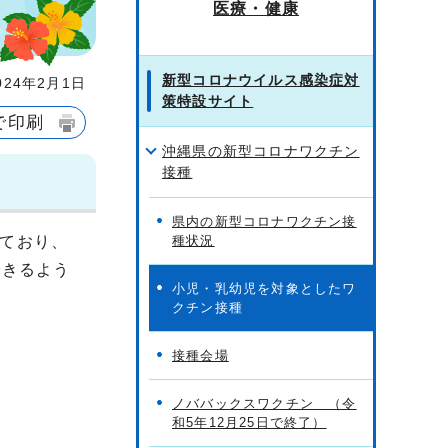
医療・健康
新型コロナウイルス感染症対
24年2月1日
策特設サイト
で印刷
沖縄県の新型コロナワクチン
接種
県内の新型コロナワクチン接
ており、
種状況
できるよう
小児・乳幼児を対象としたワ
クチン接種
接種会場
ノババックスワクチン （令
和5年12月25日で終了）