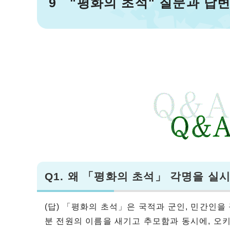
9 "평화의 초석" 질문과 답
Q1.
왜 「평화의 초석」 각명을 실
(답) 「평화의 초석」은 국적과 군인, 민간인을
분 전원의 이름을 새기고 추모함과 동시에, 오