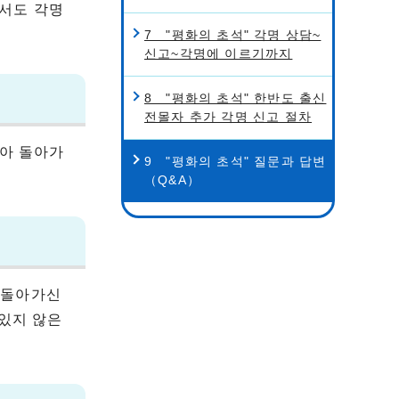
서도 각명
7 "평화의 초석" 각명 상담~
신고~각명에 이르기까지
8 "평화의 초석" 한반도 출신
전몰자 추가 각명 신고 절차
맞아 돌아가
9 "평화의 초석" 질문과 답변
（Q&A）
 돌아가신
 있지 않은