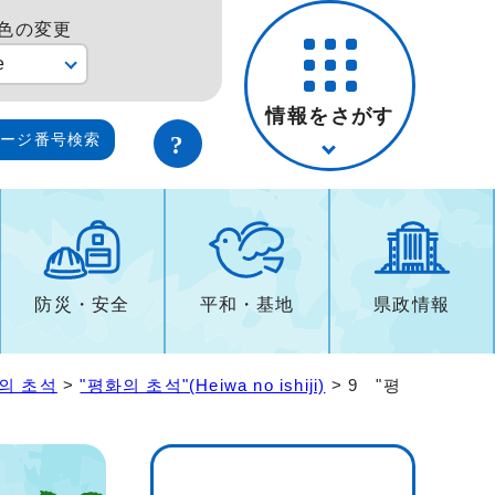
色の変更
e
情報をさがす
ページ番号検索
防災・安全
平和・基地
県政情報
화의 초석
>
"평화의 초석"(Heiwa no ishiji)
> 9 "평