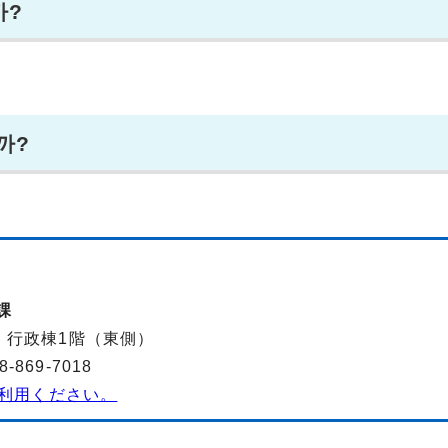
까?
까?
課
-2 行政棟1階（東側）
869-7018
利用ください。