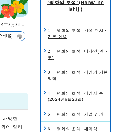
"평화의 초석"(Heiwa no
ishiji)
4年2月28日
1 "평화의 초석" 건설 취지・
で印刷
기본 이념
2 "평화의 초석" 디자인(안내
도)
3 "평화의 초석" 각명의 기본
방침
4 "평화의 초석" 각명자 수
(2024년6월23일)
5 "평화의 초석" 사업 경과
서 사망한
내외에 알리
6 "평화의 초석" 제막식