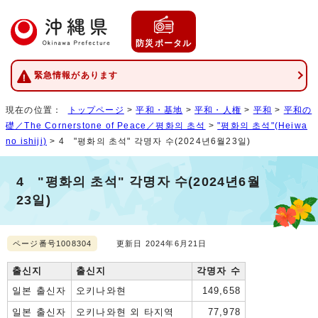
防災ポータル
緊急情報があります
現在の位置：
トップページ
>
平和・基地
>
平和・人権
>
平和
>
平和の
礎／The Cornerstone of Peace／평화의 초석
>
"평화의 초석"(Heiwa
no ishiji)
> 4 "평화의 초석" 각명자 수(2024년6월23일)
4 "평화의 초석" 각명자 수(2024년6월
23일)
ページ番号1008304
更新日 2024年6月21日
출신지
출신지
각명자 수
일본 출신자
오키나와현
149,658
일본 출신자
오키나와현 외 타지역
77,978