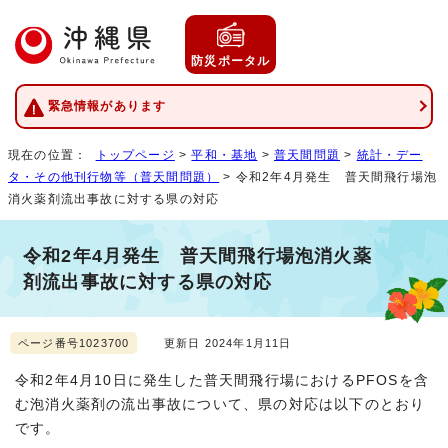
防災ポータル
緊急情報があります
現在の位置：
トップページ
>
平和・基地
>
普天間問題
>
統計・デー
タ・その他刊行物等（普天間問題）
> 令和2年4月発生 普天間飛行場泡
消火薬剤流出事故に対する県の対応
令和2年4月発生 普天間飛行場泡消火薬
剤流出事故に対する県の対応
ページ番号1023700
更新日 2024年1月11日
令和2年4月10日に発生した普天間飛行場におけるPFOSを含
む泡消火薬剤の流出事故について、県の対応は以下のとおり
です。