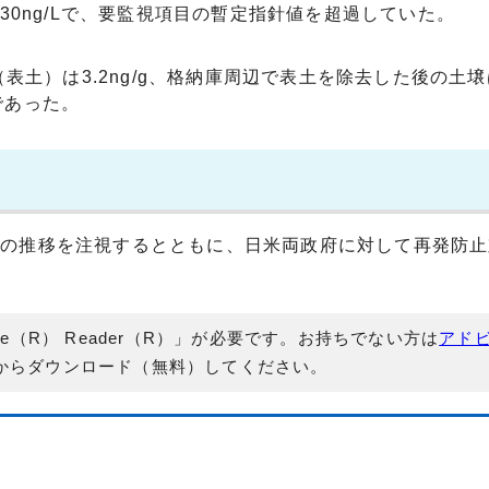
～130ng/Lで、要監視項目の暫定指針値を超過していた。
土）は3.2ng/g、格納庫周辺で表土を除去した後の土壌は
gであった。
果の推移を注視するとともに、日米両政府に対して再発防止
e（R） Reader（R）」が必要です。お持ちでない方は
アド
からダウンロード（無料）してください。