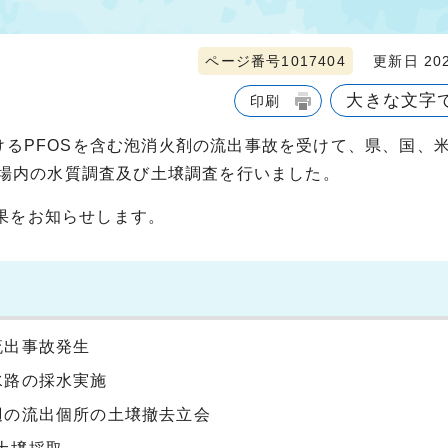
ページ番号1017404
更新日 202
大きな文字
印刷
けるPFOSを含む泡消火剤の流出事故を受けて、県、国、
飛行場内の水質調査及び土壌調査を行いました。
果をお知らせします。
流出事故発生
水路の採水実施
周辺の流出個所の土壌撤去立会