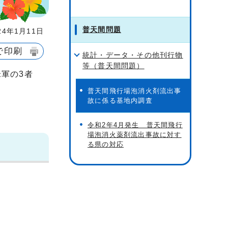
普天間問題
4年1月11日
で印刷
統計・データ・その他刊行物
等（普天間問題）
米軍の3者
普天間飛行場泡消火剤流出事
故に係る基地内調査
令和2年4月発生 普天間飛行
場泡消火薬剤流出事故に対す
る県の対応