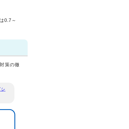
0.7～
対策の徹
ビシ