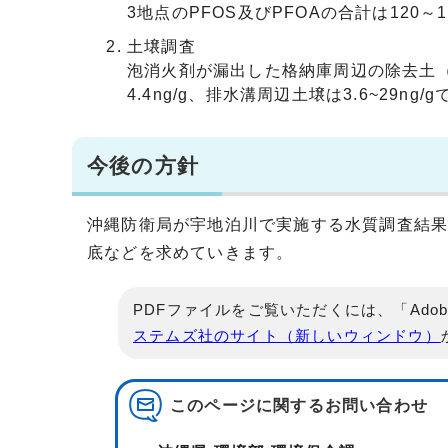
3地点のPFOS及びPFOAの合計は120
土壌調査
泡消火剤が漏出した格納庫周辺の除去土（表
4.4ng/g、排水溝周辺土壌は3.6~29ng/
今後の方針
沖縄防衛局が宇地泊川で実施する水質調査結
底などを求めていきます。
PDFファイルをご覧いただくには、「Adob
ステムズ社のサイト（新しいウィンドウ）
このページに関する
お問い合わせ