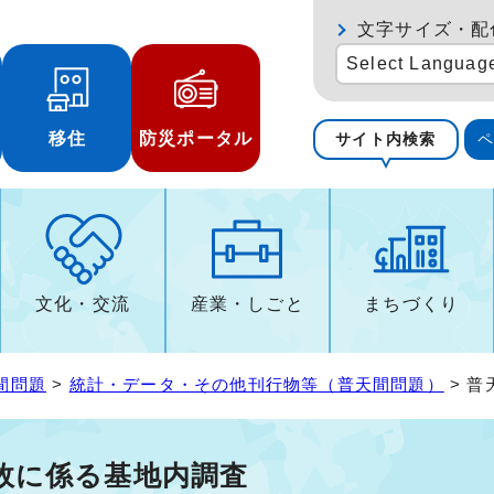
文字サイズ・配
Select Languag
移住
防災ポータル
サイト内検索
文化・交流
産業・しごと
まちづくり
間問題
>
統計・データ・その他刊行物等（普天間問題）
> 
故に係る基地内調査