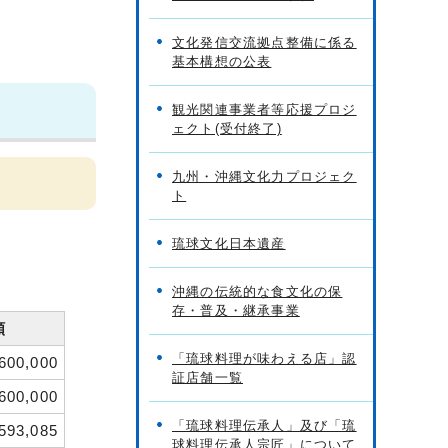
文化発信交流拠点整備に係る
基本構想の公表
観光関連事業者等応援プロジ
ェクト(受付終了)
九州・沖縄文化力プロジェク
ト
琉球文化日本遺産
沖縄の伝統的な食文化の保
存・普及・継承事業
額
「琉球料理が味わえる店」認
600,000
証店舗一覧
600,000
「琉球料理伝承人」及び「琉
593,085
球料理伝承人宗匠」について