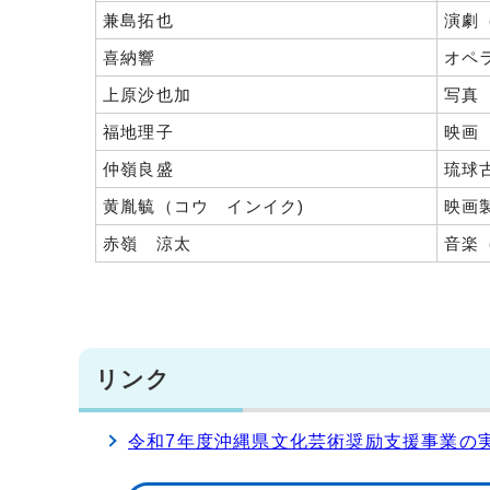
兼島拓也
演劇
喜納響
オペ
上原沙也加
写真
福地理子
映画
仲嶺良盛
琉球
黄胤毓（コウ インイク)
映画
赤嶺 涼太
音楽
リンク
令和7年度沖縄県文化芸術奨励支援事業の