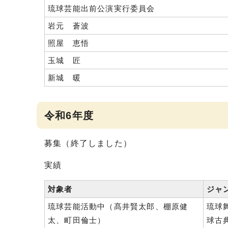
琉球芸能出前公演実行委員会
岩元 蒼波
照屋 恵悟
玉城 匠
新城 暖
令和6年度
募集（終了しました）
実績
対象者
ジャ
琉球芸能活動中（髙井賢太郎、棚原健
琉球
太、町田倫士）
球古