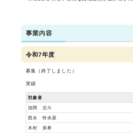
事業内容
令和7年度
募集（終了しました）
実績
対象者
池間 北斗
西永 怜央菜
木村 美希