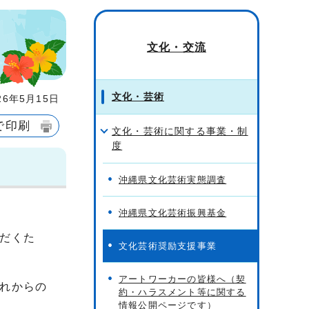
文化・交流
文化・芸術
6年5月15日
で印刷
文化・芸術に関する事業・制
度
沖縄県文化芸術実態調査
沖縄県文化芸術振興基金
だくた
文化芸術奨励支援事業
アートワーカーの皆様へ（契
れからの
約・ハラスメント等に関する
情報公開ページです）