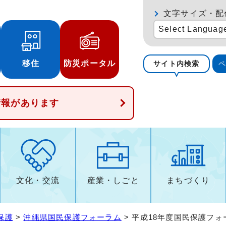
文字サイズ・配
Select Languag
移住
防災ポータル
サイト内検索
情報があります
文化・交流
産業・しごと
まちづくり
保護
>
沖縄県国民保護フォーラム
> 平成18年度国民保護フ