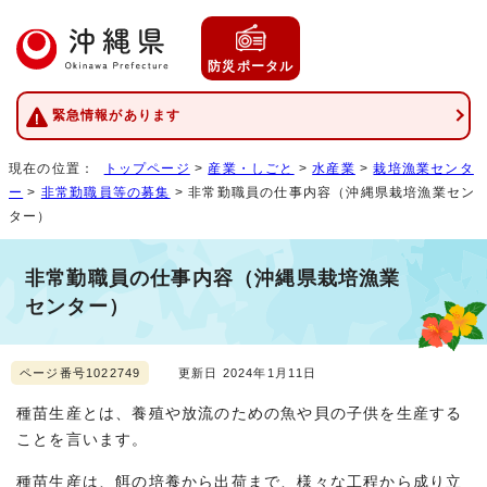
防災ポータル
緊急情報があります
現在の位置：
トップページ
>
産業・しごと
>
水産業
>
栽培漁業センタ
ー
>
非常勤職員等の募集
> 非常勤職員の仕事内容（沖縄県栽培漁業セン
ター）
非常勤職員の仕事内容（沖縄県栽培漁業
センター）
ページ番号1022749
更新日 2024年1月11日
種苗生産とは、養殖や放流のための魚や貝の子供を生産する
ことを言います。
種苗生産は、餌の培養から出荷まで、様々な工程から成り立