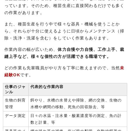
っています。そのため、種苗生産に直接関わるだけでも多く
の作業があります。
また、種苗生産を行う中で様々な器具・機械を使うことか
ら、それらが十分に使えるように日頃からメンテナンス（掃
除・洗浄・洗濯を含む）をしていく作業もあります。
作業内容の幅が広いため、
体力自慢や力自慢、工作上手、裁
縫上手など、様々な個性の方が活躍できる職場です。
どの作業も先輩職員がやり方を丁寧に教えますので、当然
未
経験OK
です。
仕事のジャ
代表的な作業内容
ンル
生物の飼育
餌やり、水槽の水替えや掃除、網の交換、生物の
管理
水槽や網間の移動、死魚の回収除去、等
データ測定
日々の水温・注水量・酸素濃度等の測定、魚の計
数と計量、等