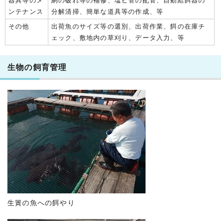
器具等のメ
網の破れ等の補修、塩ビ管の配管、自動給餌器の
ンテナンス
分解清掃、簡単な道具等の作成、等
その他
出荷魚のサイズ等の選別、出荷作業、餌の在庫チ
ェック、敷地内の草刈り、データ入力、等
生物の飼育管理
生簀の魚への餌やり