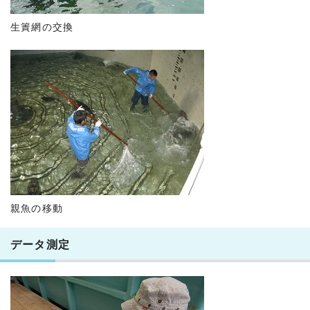
生簀網の交換
親魚の移動
データ測定