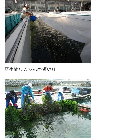
餌生物ワムシへの餌やり