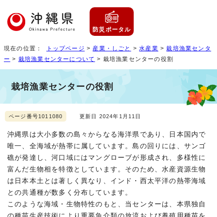
防災ポータル
現在の位置：
トップページ
>
産業・しごと
>
水産業
>
栽培漁業センタ
ー
>
栽培漁業センターについて
> 栽培漁業センターの役割
栽培漁業センターの役割
ページ番号1011080
更新日 2024年1月11日
沖縄県は大小多数の島々からなる海洋県であり、日本国内で
唯一、全海域が熱帯に属しています。島の回りには、サンゴ
礁が発達し、河口域にはマングローブが形成され、多様性に
富んだ生物相を特徴としています。そのため、水産資源生物
は日本本土とは著しく異なり、インド・西太平洋の熱帯海域
との共通種が数多く分布しています。
このような海域・生物特性のもと、当センターは、本県独自
の種苗生産技術により重要魚介類の放流および養殖用種苗を