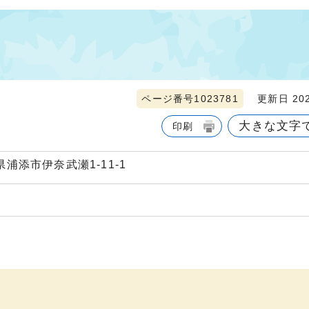
ページ番号1023781
更新日 202
大きな文字
印刷
縄県浦添市伊奈武瀬1-11-1