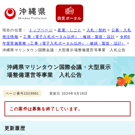
防災ポータル
現在の位置：
トップページ
>
産業・しごと
>
入札・契約
>
公募・入札
発注情報
>
工事（電子入札ポータル以外）・修繕・製造・設計
>
令和6
年度実施業務（工事（電子入札ポータル以外）・修繕・製造・設計）
>
沖縄県マリンタウン国際会議・大型展示場整備運営等事業 入札公告
沖縄県マリンタウン国際会議・大型展示
場整備運営等事業 入札公告
ページ番号1029881
更新日 2024年9月18日
この案件は募集を終了しています。
更新履歴