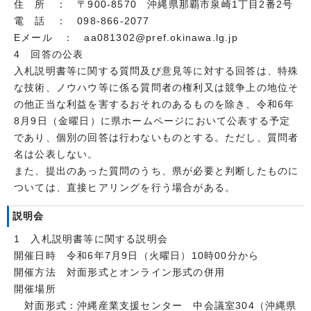
住 所 ： 〒900-8570 沖縄県那覇市泉崎1丁目2番2号
電 話 ： 098-866-2077
Eメール ： aa081302@pref.okinawa.lg.jp
4 回答の公表
入札説明書等に関する質問及び意見等に対する回答は、特殊
な技術、ノウハウ等に係る質問者の権利又は競争上の地位そ
の他正当な利益を害するおそれのあるものを除き、令和6年
8月9日（金曜日）に県ホームページにおいて公表する予定
であり、個別の回答は行わないものとする。ただし、質問者
名は公表しない。
また、提出のあった質問のうち、県が必要と判断したものに
ついては、直接ヒアリングを行う場合がある。
説明会
1 入札説明書等に関する説明会
開催日時 令和6年7月9日（火曜日）10時00分から
開催方法 対面形式とオンライン形式の併用
開催場所
対面形式：沖縄産業支援センター 中会議室304（沖縄県